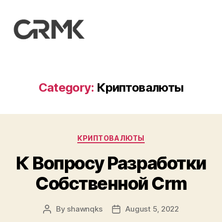
CarrotMilk
Advertising
Category:
Криптовалюты
Categories
КРИПТОВАЛЮТЫ
К Вопросу Разработки
Собственной Crm
By
shawnqks
August 5, 2022
Post
Post
author
date